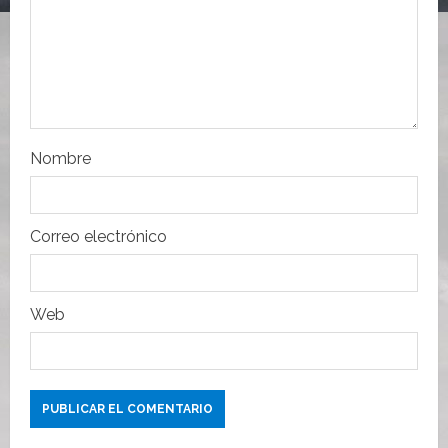
e
e
n
t
Nombre
r
a
Correo electrónico
d
a
Web
s