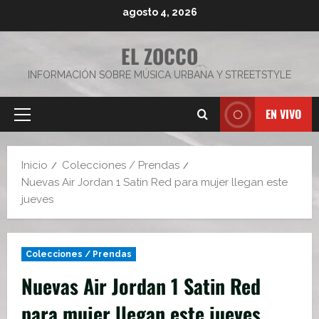
Saltar
agosto 4, 2026
al
contenido
EL ZOCCO
INFORMACIÓN SOBRE MÚSICA URBANA Y STREETSTYLE
EN VIVO
Menú
principal
Inicio
Colecciones / Prendas
Nuevas Air Jordan 1 Satin Red para mujer llegan este
jueves
Colecciones / Prendas
Nuevas Air Jordan 1 Satin Red
para mujer llegan este jueves