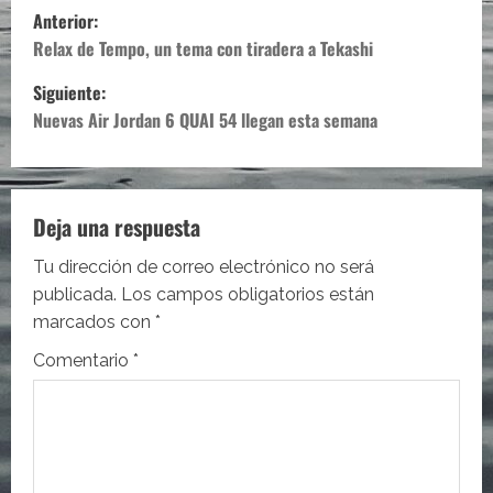
N
Anterior:
a
Relax de Tempo, un tema con tiradera a Tekashi
Siguiente:
v
Nuevas Air Jordan 6 QUAI 54 llegan esta semana
e
g
Deja una respuesta
a
Tu dirección de correo electrónico no será
c
publicada.
Los campos obligatorios están
i
marcados con
*
Comentario
*
ó
n
d