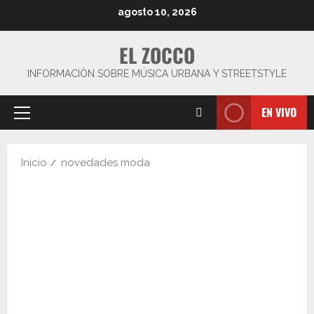
Saltar
agosto 10, 2026
al
contenido
EL ZOCCO
INFORMACIÓN SOBRE MÚSICA URBANA Y STREETSTYLE
EN VIVO
Menú
principal
Inicio
novedades moda