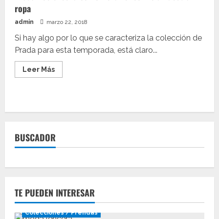
ropa
admin
marzo 22, 2018
Si hay algo por lo que se caracteriza la colección de
Prada para esta temporada, está claro...
Leer
Leer Más
más
acerca
de
Prada
nos
enseña
cómo
llevar
el
BUSCADOR
cómic
a
nuestra
ropa
TE PUEDEN INTERESAR
Colecciones / Prendas