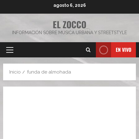
Saltar
agosto 6, 2026
al
contenido
EL ZOCCO
INFORMACIÓN SOBRE MÚSICA URBANA Y STREETSTYLE
EN VIVO
Menú
principal
Inicio
funda de almohada