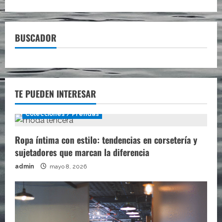
asquerosa
razón
por
la
que
BUSCADOR
deberías
cambiar
la
funda
de
tu
almohada
TE PUEDEN INTERESAR
Colecciones / Prendas
Ropa íntima con estilo: tendencias en corsetería y
sujetadores que marcan la diferencia
admin
mayo 8, 2026