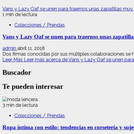
Vans y Lazy Oaf se unen para traernos unas zapatillas muy
1 min de lectura
Colecciones / Prendas
Vans y Lazy Oaf se unen para traernos unas zapatil
admin
abril 11, 2018
Dos firmas conocidas por sus múltiples colaboraciones se h
Leer Más
Leer más acerca de Vans y Lazy Oaf se unen para
Buscador
Te pueden interesar
3 min de lectura
Colecciones / Prendas
Ropa íntima con estilo: tendencias en corsetería y suj