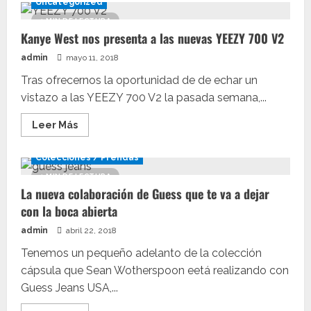
Uncategorized
1 MIN DE LECTURA
Kanye West nos presenta a las nuevas YEEZY 700 V2
admin
mayo 11, 2018
Tras ofrecernos la oportunidad de de echar un
vistazo a las YEEZY 700 V2 la pasada semana,...
Leer
Leer Más
más
acerca
de
Colecciones / Prendas
Kanye
West
1 MIN DE LECTURA
nos
La nueva colaboración de Guess que te va a dejar
presenta
a
con la boca abierta
las
nuevas
admin
abril 22, 2018
YEEZY
700
V2
Tenemos un pequeño adelanto de la colección
cápsula que Sean Wotherspoon eetá realizando con
Guess Jeans USA,...