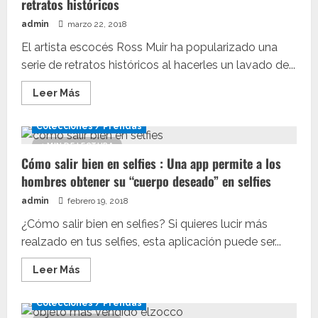
retratos históricos
a
las
admin
marzo 22, 2018
Vans
El artista escocés Ross Muir ha popularizado una
serie de retratos históricos al hacerles un lavado de...
Leer
Leer Más
más
acerca
de
Colecciones / Prendas
Un
artista
1 MIN DE LECTURA
hace
Cómo salir bien en selfies : Una app permite a los
un
cambio
hombres obtener su “cuerpo deseado” en selfies
de
imagen
admin
febrero 19, 2018
gamberro
a
retratos
¿Cómo salir bien en selfies? Si quieres lucir más
históricos
realzado en tus selfies, esta aplicación puede ser...
Leer
Leer Más
más
acerca
de
Colecciones / Prendas
Cómo