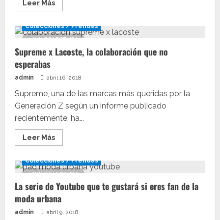
Leer
Leer Más
más
acerca
de
Colecciones / Prendas
La
nueva
1 MIN DE LECTURA
colaboración
Supreme x Lacoste, la colaboración que no
de
Guess
esperabas
que
te
admin
abril 16, 2018
va
a
dejar
Supreme, una de las marcas más queridas por la
con
Generación Z según un informe publicado
la
boca
recientemente, ha...
abierta
Leer
Leer Más
más
acerca
de
Colecciones / Prendas
Supreme
x
1 MIN DE LECTURA
Lacoste,
La serie de Youtube que te gustará si eres fan de la
la
colaboración
moda urbana
que
no
admin
abril 9, 2018
esperabas