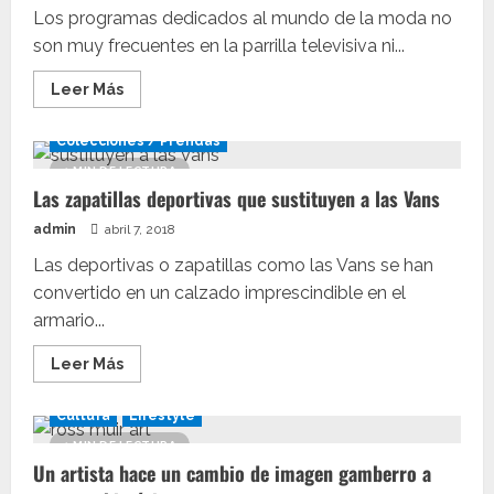
Los programas dedicados al mundo de la moda no
son muy frecuentes en la parrilla televisiva ni...
Leer
Leer Más
más
acerca
de
Colecciones / Prendas
La
serie
1 MIN DE LECTURA
de
Las zapatillas deportivas que sustituyen a las Vans
Youtube
que
te
admin
abril 7, 2018
gustará
si
Las deportivas o zapatillas como las Vans se han
eres
fan
convertido en un calzado imprescindible en el
de
armario...
la
moda
urbana
Leer
Leer Más
más
acerca
de
Cultura
Lifestyle
Las
zapatillas
1 MIN DE LECTURA
deportivas
Un artista hace un cambio de imagen gamberro a
que
sustituyen