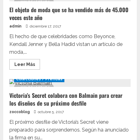
salir
1 MIN DE LECTURA
bien
El objeto de moda que se ha vendido más de 45.000
en
selfies
veces este año
:
Una
admin
diciembre 17, 2017
app
permite
a
El hecho de que celebridades como Beyonce,
los
Kendall Jenner y Bella Hadid vistan un artículo de
hombres
obtener
moda,...
su
“cuerpo
deseado”
Leer
Leer Más
en
más
selfies
acerca
de
Colecciones / Prendas
El
objeto
1 MIN DE LECTURA
de
Victoria’s Secret colabora con Balmain para crear
moda
que
los diseños de su próximo desfile
se
ha
zoccoblog
vendido
octubre 5, 2017
más
de
El próximo desfile de Victoria’s Secret viene
45.000
preparado para sorprendernos. Según ha anunciado
veces
este
la firma en su...
año